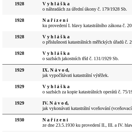
1928
V y h l á š k a
o náhradách za úřední úkony č. 179/1928 Sb.
1928
N a ř í z e n í
ku provedení I. hlavy katastrálního zákona č. 2
1928
V y h l á š k a
o příslušnosti katastrálních měřických úřadů č. 
1928
V y h l á š k a
o sazbách jakostních tříd č. 131/1929 Sb.
1929
IX. N á v o d,
jak vypočítávati katastrální výtěžek.
1929
V y h l á š k a
o sazbách za kopie katastrálních operátů č. 75/
1929
IV. N á v o d,
jak vykonávati katastrální vceňování (vceňovací 
1930
N a ř í z e n í
ze dne 23.5.1930 ku provedení II., III. a IV. hl