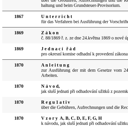
über die Gebühren, Aufrechnungen und die Re
haltung und beim Grundsteuer-Provisorium.
1867
U n t e r r i c h t
für das Verfahren bei Ausführung der Vorschrif
1869
Z á k o n
č. 88/1869 ř. z. ze dne 24.května 1869 o nové 
1869
J e d n a c í ř á d
pro okresní komise odhadní k provedení zákona
1870
A n l e i t u n g
zur Ausführung der mit dem Gesetze vom 24
Arbeiten.
1870
N á v o d,
jak sluší jednati při odhadování užitků z poze
1870
R e g u 1 a t i v
über die Gebühren, Aufrechnungen und die Rech
1870
V z o r y A, B, C, D, E, F, G, H
k návodu, jak s
luší jednati při odhadování uži