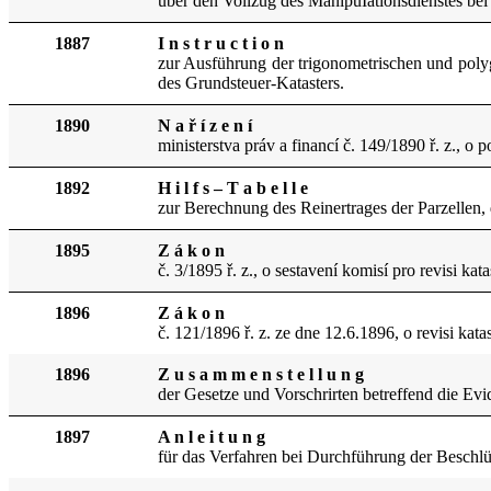
über den Vollzug des ManipuIationsdienstes bei
1887
I n s t r u c t i o n
zur Ausführung der trigonometrischen und pol
des Grundsteuer-Katasters.
1890
N a ř í z e n í
ministerstva práv a financí č. 149/1890 ř. z., 
1892
H i l f s – T a b e l l e
zur Berechnung des Reinertrages der Parzellen
1895
Z á k o n
č. 3/1895 ř. z., o sestavení komisí pro revisi k
1896
Z á k o n
č. 121/1896 ř. z. ze dne 12.6.1896, o revisi ka
1896
Z u s a m m e n s t e l l u n g
der Gesetze und Vorschrirten betreffend die Evi
1897
A n l e i t u n g
für das Verfahren bei Durchführung der Beschlü