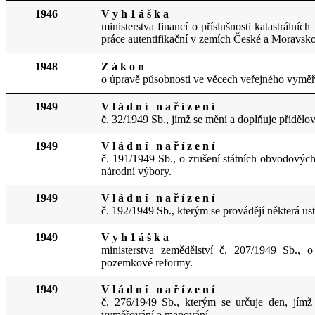
1946
V y h 1 á š k a
ministerstva financí o příslušnosti katastráln
práce autentifikační v zemích České a Moravsko
1948
Z á k o n
o úpravě působnosti ve věcech
veřejn
ého vyměř
1949
V l á d n í n a ř í z e n í
č. 32/1949 Sb., jímž se mění a doplňuje přídělo
1949
V l á d n í n a ř í z e n í
č. 191/1949 Sb., o zrušení státních obvodovýc
národní výbory.
1949
V l á d n í n a ř í z e n í
č. 192/1949 Sb., kterým se provádějí některá 
1949
V y h 1 á š k a
ministerstva zemědělství č. 207/1949 Sb., 
pozemkové reformy.
1949
V l á d n í n a ř í z e n í
č. 276/1949 Sb., kterým se určuje den, jímž
vyměřování a mapování.