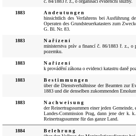
č. 84/1883 ř. z., o or
ganisaci evidenční služby.
1883
A n d e u t u n g e n
hinsichtlich des Verfa
hrens bei Ausführung de
O
peraten des Grundsteuerkatasters zum Zweck
G. Bl. Nr. 83.
1883
N a ř í z e n í
ministerstva pr
áv a financí č. 86/1883 ř. z., 
pozemku.
1883
N a ř í z e n í
k provádění zá
kona o evid
enci katastru daně po
1883
B e s t i m m u n g e n
über die Dienstverhältnisse der Beamten zur 
1883 und die denselben zukommenden Emolum
1883
N a c h w e i s u n g
der Reinertragssummen einer jeden Gemeinde, ein
Landes-Commission Prag, dann jene der k. k
Rein­ertragssumme für das ganze Land.
1884
B e l e h r u n g