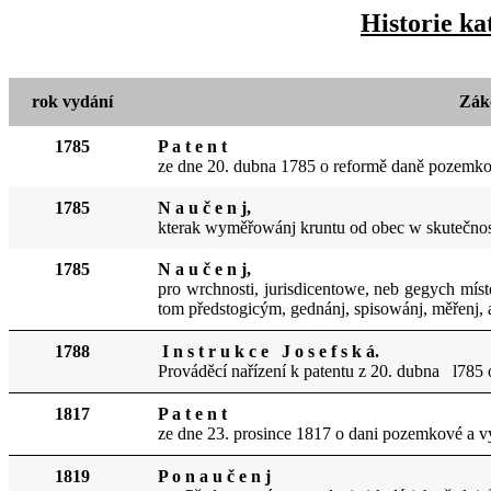
Historie ka
rok vydání
Záko
1785
P a t e n t
ze dne 20. dubna 1785 o reformě daně pozemko
1785
N a u č e n j,
kterak wyměřowánj kruntu od obec w skutečn
1785
N a u č e n j,
pro wrchnosti, jurisdicentowe, neb gegych mís
tom předstogicým, gednánj, spisowánj, měřenj, 
1788
I n s t r u k c e J o s e f s k á.
Prováděcí nařízení k patentu z 20. dubna l7
1817
P a t e n t
ze dne 23. prosince 1817 o dani pozemkové 
1819
P o n a u č e n j