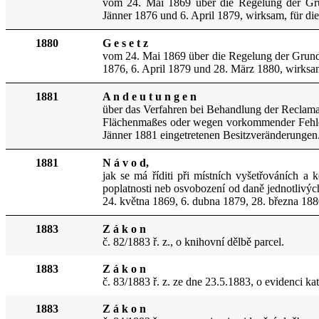
vom 24. Mai 1869 über die Regelung der Gru
Jänner 1876 und 6. April 1879, wirksam, für di
1880
G e s e t z
vom 24. Mai 1869 über die Regelung der Grunds
1876, 6. April 1879 und 28. März 1880, wirksa
1881
A n d e u t u n g e n
über das Verfahren bei Behandlung der Reclama
Flächenma
ß
es oder wegen vorkommender Fehler
Jänner 1881 eingetretenen Besitzveränderungen
1881
N á v o d,
jak se má říditi při místních vyšetřováních a
poplatnosti neb osvobození od daně jednotlivých
24. května 1869, 6. dubna 1879, 28. března 188
1883
Z á k o n
č. 82/1883 ř. z., o
knihovní dělbě parcel.
1883
Z á k o n
č. 83/1883 ř. z. ze dne 23.5.1883, o evidenci k
1883
Z á k o n