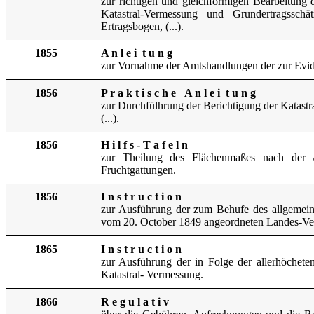
zur richtigen und gleic
hförmigen Bearbeitung 
Katastral-Vermessung und Grundertragssch
Ertragsb
ogen, (...).
1855
A n l e i t u n g
zur Vornahme
der Amtshan
dlungen der zur Evid
1856
P r a k t i s c h e A n l e i t u n g
zur Durchfülhrung der Berichtigung der Katastr
(...).
1856
H i l f s - T a f e l n
zur Theilung des Flächenma
ß
es nach der A
Fruchtgattungen.
1856
I n s t r u c t i o n
zur Ausführung der zum Behufe des allgemein
vom 20. October 1849 angeordneten Landes-V
1865
I n s t r u c t i o n
zur Ausführung der in Folge der allerhöche
Katastral- Vermessung.
1866
R e g u l a t i v