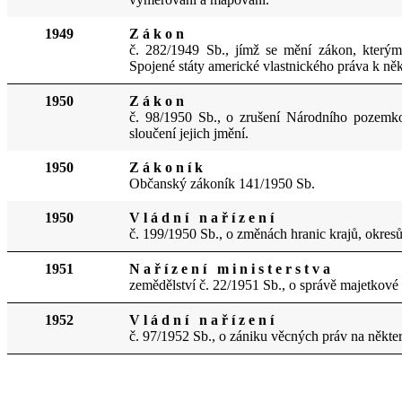
1949
Z á k o n
č. 282/1949 Sb., jímž se mění zákon, kterým 
Spojené státy americké vlastnického práva k n
1950
Z á k o n
č. 98/1950 Sb., o zrušení Národního pozemk
sloučení jejich jmění.
1950
Z á k o n í k
Občanský zákoník 141/1950 Sb.
1950
V l á d n í n a ř í z e n í
č. 199/1950 Sb., o změnách hranic krajů, okresů
1951
N a ř í z e n í m i n i s t e r s t v a
zemědělství č. 22/1951 Sb., o správě majetkov
1952
V l á d n í n a ř í z e n í
č. 97/1952 Sb., o zániku věcných práv na někte