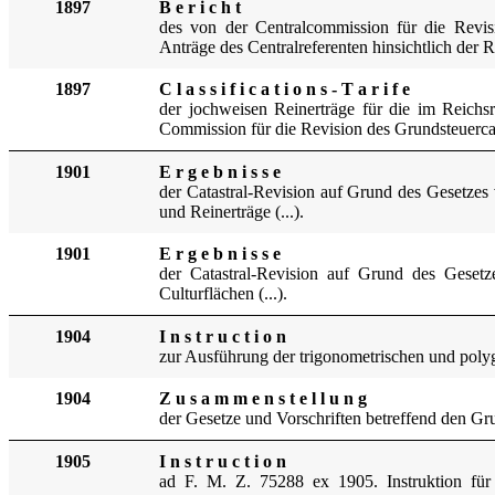
1897
B e r i c h t
des von der Centralcommission für die Revis
Anträge des Centralreferenten hinsichtlich der
1897
C l a s s i f i c a t i o n s - T a r i f e
der jochweisen Reinerträge für die im
Reichs
Commission für die Revision des Gru
ndsteuerca
1901
E r g e b n i s s e
der C
atastral-Revision auf Grund des Gesetze
und Reinerträge (...).
1901
E r g e b n i s s e
der C
atastral-Revision auf Grund des Gese
Cultur
flächen (...).
1904
I n s t r u c t i o n
zur Ausführung der trigonometrischen und pol
1904
Z u s a m m e n s t e l l u n g
der Gesetze und Vorschriften betreffend den Gru
1905
I n s t r u c t i o n
ad F. M. Z. 75288 ex 1905. Instruktion fü