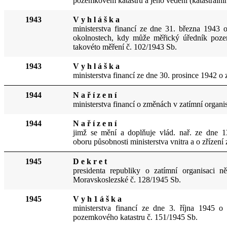
pozemkovém katastru a jeho vedení (katastrální
1943
V y h l á š k a
ministerstva financí ze dne 3
1. b
řezna 1943 o
okolnostech, kdy může měřický úředník pozem
takovéto měření č. 102/1943 Sb.
1943
V y h l á š k a
ministerstva financí ze dne 30. prosince 1942 o
1944
N a ř í z e n í
ministerstva financí o změnách v zatímní organi
1944
N a ř í z e n í
jimž se mění a doplňuje vl
ád. nař. ze dne 1
oboru působ
nosti ministerstva vnitra a o zříz
1945
D e k r e t
presidenta republiky o zatímní organisaci
Moravskoslezské č. 128/1945 Sb.
1945
V y h 1 á š k a
ministerstva financí ze dne 3. října 1945 o
pozemkového katastru č. 151/1945 Sb.