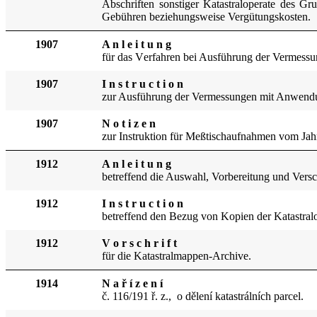
Abschriften sonstiger Katastraloperate des Gr
Gebühren beziehungsweise Vergütungskosten.
1907
A n l e i t u n g
für das V
erf
ahren bei Ausführung der Vermessu
1907
I n s t r u c t i o n
zur Ausführung der Vermessungen mit Anwend
1907
N o t i z e n
zur Instruktion
für Me
ß
tisc
haufnahmen vom Jah
1912
A n l e i t u n g
betreffend die Auswahl, Vorbereitung und Vers
1912
I n s t r u c t i o n
betreffend den Bezug von Kopien der Katastralo
1912
V o r s c h r i f t
für die Katastralmappen-Archive.
1914
N a ř í z e n í
č. 116/191 ř. z., o dělení katastrálních parcel.