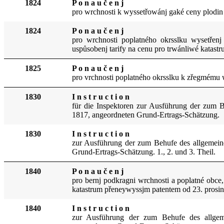
1824
P o n a u č e n j
pro wrchnosti k wyssetřowánj gaké ceny plodin
1824
P o n a u č e n j
pro wrchnosti poplatného okrsslku wysetřenj
uspůsobenj tarify na cenu pro trwánliwé katastr
1825
P o n a u č e n j
pro vrchnosti poplatného okrsslku k zřegmému w
1830
I n s t r u c t i o n
für die Inspektoren zur Ausführung der zum B
1817, angeordneten Grund-Ertrags-Schätzung.
1830
I n s t r u c t i o n
zur Ausführung der zum Behufe des allgemeine
Grund-Ertrags-Schätzung. 1., 2. und 3. Theil.
1840
P o n a u č e n j
pro bernj podkragni wrchnosti a poplatné obc
katastrum přeneywyssjm patentem od 23. prosinc
1840
I n s t r u c t i o n
zur Ausführung der zum Behufe des allgem