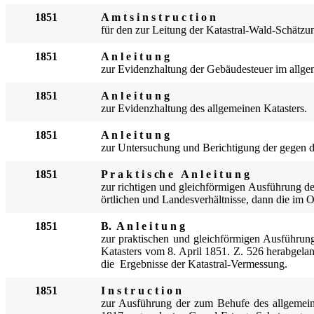
1851
A m t s i n s t r u c t i o n
für den zur Leitung der Kata
stral-Wald-Schätzu
1851
A n l e i t u n g
zur Evidenzhaltung der Gebäudesteuer im allge
1851
A n l e i t u n g
zur Evidenzhaltung de
s allgemeinen Katas
ters.
1851
A n l e i t u n g
zur Untersuchung und Berichtigung der gegen d
1851
P r a k t i s ch e A n l e i t u n g
zur richtigen und gleichförmigen Ausführung d
örtlichen und Landesverhältnisse, dann die im 
1851
B. A n l e i t u n g
zur praktisc
hen und gleichförmigen Ausführung
Katasters vom 8. April 1851. Z. 526 herabgela
die Ergebnisse der Katastral-Vermessung.
1851
I n s t r u c t i o n
zur Ausführung der zum Be
hufe des allgemei