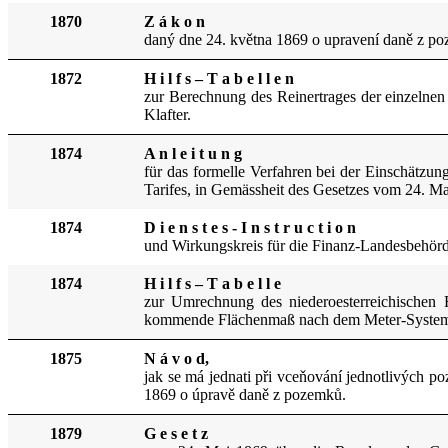
1870
Z á k o n
daný dne 24. května 1869 o upravení daně z poz
1872
H i l f s – T a b e l l e n
zur Berechnung des Reinertrages der einzelne
Klafter.
1874
A n l e i t u n g
für das formelle Verfahr
en bei der Einschätzung
Tar
ifes, in Gemässheit des Gesetzes vom 24. M
1874
D i e n s t e s - I n s t r u c t i o n
und Wirkungskreis für die Finanz-Landesbehörd
1874
H i l f s – T a b e l l e
zur Umrechnung des niederoesterreichischen
kommende Flächenma
ß
nach dem Meter-Sys
1875
N á v o d,
jak se má jednati při vceňování jednotlivých p
1869 o úpravě daně z pozemků.
1879
G e s e t z