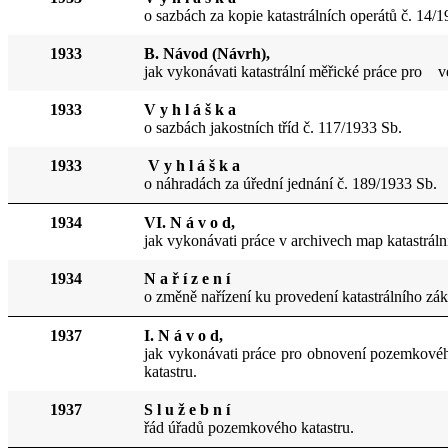
o sazbách za kopie katastrálních operátů č. 14/
1933
B. Návod (Návrh),
jak vykonávati katastrální měřické práce pro ve
1933
V y h l á š k a
o sazbách jakostních tříd č. 11
7/
1933 Sb.
1933
V y h l á š k a
o náhradách za úřední jednání
č.
189/1933 Sb.
1934
VI. N á v o d,
jak vykonávati práce v archivech map katastráln
1934
N a ř í z e n í
o změně nařízení ku prov
edení
katastrálního zá
1937
I. N á v o d,
jak vykonávati práce pro obnovení pozemkovéh
katastru.
1937
S l u ž e b n í
řád úřadů pozemkového katastru.