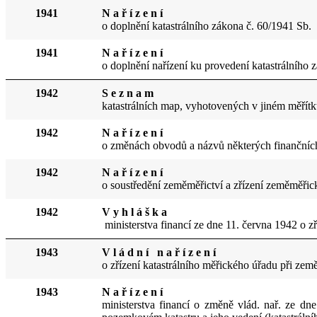
1941
N a ř í z e n í
o doplnění katastrálního zákona
č. 60/194
1 Sb.
1941
N a ř í z e n í
o doplnění nařízení ku provedení katastrálního 
1942
S e z n a m
katastrálních map, vyhotovenýc
h v
jiném měřítk
1942
N a ř í z e n í
o změnách obvodů a názvů některých finančníc
1942
N a ř í z e n í
o soustředění ze
m
ěměřictví a zřízení zeměměři
1942
V y h l á š k a
ministerstva financí ze dne 11. června 1942 o z
1943
V l á d n í n a ř í z e n í
o zřízení katastrálního měřick
ého
úřadu při zem
1943
N a ř í z e n í
ministerstva financí o změně vlád. nař. ze dne