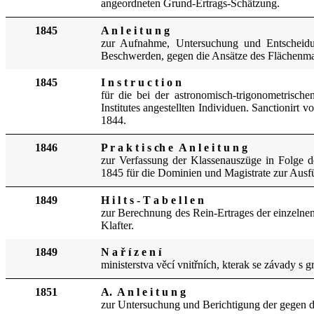
angeordneten Grund-Ertrags-Schätzung.
1845
A n l e i t u n g
zur Aufnahme, Untersuchung und Entscheidu
Beschwerden, gegen die Ansätze des Flächenm
1845
I n s t r u c t i o n
für die bei der astronomisch-trigonometrisch
Institutes angestellten Individuen. Sanctionirt
1844.
1846
P r a k t i s ch e A n l e i t u n g
zur Verfassung der Klassenauszüge in Folge d
1845 für die Dominien und Magistrate zur Ausf
1849
H i l t s - T a b e l l e n
zur Berechnung des Rein-Ertrages der einzelne
Klafter.
1849
N a ř í z e n í
ministerstva věcí vnitřních, kterak se závady s
1851
A. A n l e i t u n g
zur Untersuchung und Berichtigung der gegen d