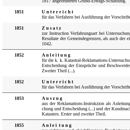
1817 angeordneten Grund-Ertrags-Schatzung.
1851
U n t e r r i c h t
für das Ve
rfahren bei Ausführung der Vorschrif
1851
Z u s a t z
zur Instruction
Verfahrungsart bei Untersuchu
Resultate der Gemeindegrenzen, als auch der 
1042.
1852
A n l e i t u n g
für die k. k. Katastral-
Reklamations-Untersuchun
Entscheidung der Einsprüche und Beschwerden
Zweiter Theil (...).
1852
U n t e r r i c h t
für da
s Verfahren bei Ausführung der Vorschrif
1853
A u s z u g
aus der
Reklamations-Instrukzion als Anleitu
chung und Entscheidung (...) und der Kundmach
Katasters. Erster u
nd zweiter Theil.
1855
A n l e i t u n g