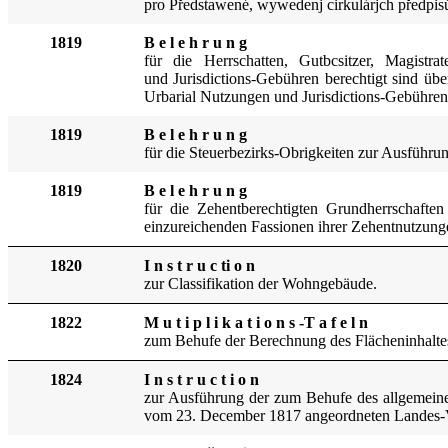
pro Předstawené, wywedenj cirkulárjch předp
1819
B e l e h r u n g
für die Herrschatten, Gutbcsitzer, Magistr
und Jurisdictions-Gebühren berechtigt sind ü
Urbarial Nutzungen und Jurisdictions-Gebühr
1819
B e l e h r u n g
für die Steuerbezirks-Obrigkeiten zur Ausführ
1819
B e l e h r u n g
für die Zehentberechtigten Grundherrschaft
einzureichenden Fassionen ihrer Zehentnutzung
1820
I n s t r u c ti o n
zur Classifikation der Wohngebäude.
1822
M u t i p l i k a t i o n s -T a f e l n
zum Behufe der Berechnung des Flächeninhaltes 
1824
I n s t r u c t i o n
zur Ausführung der zum Behufe des allgemeinen
vom 23. December 1817 angeordneten Landes-