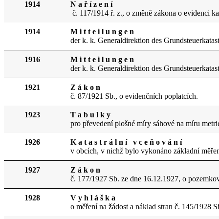
1914
N a ř í z e n í
č. 117/1914 ř. z., o změně zákona o evidenci k
1914
M i t t e i l u n g e n
der k. k. Generaldirektion des Grundsteuerkatast
1916
M i t t e i l u n g e n
der k. k. Generaldirektion des Grundsteuerk
a­tas
1921
Z á k o n
č. 87/1921 Sb., o evidenčních poplatcích.
1923
T a b u l k y
pro převedení plošné míry sáhové na míru metri
1926
K a t a s t r á l n í v c e ň o v á n í
v obcích, v nichž bylo vykonáno základní měřen
1927
Z á k o n
č. 177/1927 Sb. ze dne 16.12.1927, o pozemkové
1928
V y h l á š k a
o měření na žádost a náklad stran č. 145/1928 S