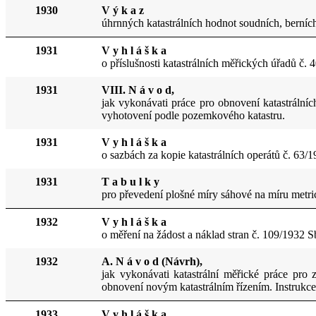
1930
V ý k a z
úhrnných katastrálních hodnot soudních, berních
1931
V y h l á š k a
o příslušnosti katastrálních měřických úřadů č. 
1931
VIII. N á v o d,
jak vykonávati práce pro obnovení katastrální
vyhotovení podle pozemkového katastru.
1931
V y h l á š k a
o sazbách za kopie katastrálních operátů č. 63/
1931
T a b u l k y
pro převedení plošné míry sáhové na míru metri
1932
V y h l á š k a
o měření na žádost a náklad stran č. 109/1932 S
1932
A. N á v o d (Návrh),
jak vykonávati katastrální měřické práce pro
obnovení novým katastrálním řízením. Instrukce 
1933
V y h l á š k a