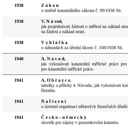
1938
Z á k o n
o změně katastrálního zákona č. 99/1938 Sb.
1938
V. N á vod,
jak projednávati žádosti o měření na náklad str
na žádost a náklad stran.
1938
V y h l á š k a
o náhradách za úřední úko
ny
č. 108/1938 Sb.
1940
A. N á v o d,
jak vykonávati katastrální měřické práce pr
pro katastrální měřické práce.
1941
A. O b r a z c e,
tabulky a přílohy k Návodu,
ja
k vykonávati ka
řízením.
1941
N a ř í z e n í
o územní organisaci některý
ch
finančních úřadů
1941
Č e s k o – n ě m e c k ý
slovník pro zápisy v pozemkovém katastru.