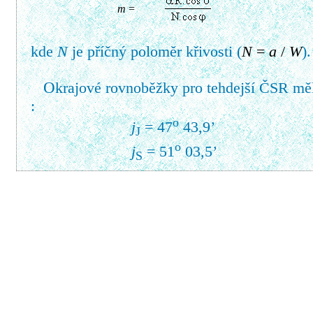
m
=
kde
N
je příčný poloměr křivosti (
N
=
a
/
W
).
O
krajové rovnoběžky pro tehdejší ČSR mě
:
o
j
= 47
43,9’
J
o
j
= 51
03,5’
S