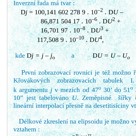
Inverzní řada má tvar :
–2
D
j
= 100,141 602 278 9 . 10
.
D
U
–
–6
2
86,871 504 17 . 10
.
D
U
+
–8
3
16,701 97 . 10
.
D
U
+
–10
4
117,508 9 . 10
.
D
U
,
kde
D
j
=
j
–
j
a
D
U = U – U
o
o
P
rvní zobrazovací rovnici je též možno 
Křovákových zobrazovacích tabulek I
o
o
k argumentu
j
v mezích od 47
30’ do 51
10” jest tabelováno
U
. Zeměpisné šířky
lineární interpolací přesně na desetitisíciny vt
D
élkové zkreslení na elipsoidu je možno vy
vztahem :