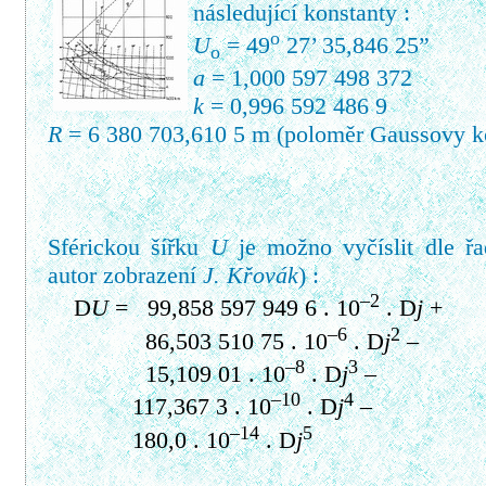
následující konstanty :
o
U
= 49
27’ 35,846 25”
o
a
= 1,000 597 498 372
k
= 0,996 592 486 9
R
= 6 380 703,610 5 m (poloměr Gaussovy k
Sférickou šířku
U
je možno vyčíslit dle řad
autor zobrazení
J. Křovák
) :
–2
D
U
= 99,858 597 949 6 . 10
.
D
j
+
–6
2
86,503 510 75 . 10
.
D
j
–
–8
3
15,109 01 . 10
.
D
j
–
–10
4
117,367 3 . 10
.
D
j
–
–14
5
180,0 . 10
.
D
j