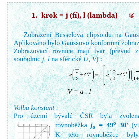
1.
krok =
j (fí)
,
l (lambda)
®
Z
obrazení Besselova elipsoidu na Gaus
Aplikováno bylo Gaussovo konformní zobraz
Zobrazovací rovnice mají tvar (převod 
souřadnic
j
,
l
na sférické
U
,
V
) :
V =
a
.
l
Volba konstant :
Pro území bývalé ČSR byla zvolena
o
rovnoběžka
j
= 49
30
’ (
o
K této rovnoběžce byly