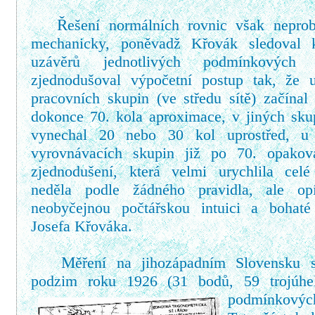
Ř
ešení normálních rovnic však neprob
mechanicky, poněvadž Křovák sledoval k
uzávěrů jednotlivých podmínkových
zjednodušoval výpočetní postup tak, že 
pracovních skupin (ve středu sítě) začínal
dokonce 70. kola aproximace, v jiných sku
vynechal 20 nebo 30 kol uprostřed, u 
vyrovnávacích skupin již po 70. opakov
zjednodušení, která velmi urychlila celé
neděla podle žádného pravidla, ale op
neobyčejnou počtářskou intuici a bohaté
Josefa Křováka.
M
ěření na jihozápadním Slovensku 
podzim roku 1926 (31 bodů, 59
trojúh
podmínkovýc