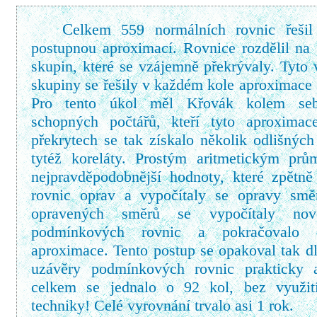
C
elkem 559 normálních rovnic řešil
postupnou aproximací. Rovnice rozdělil na
skupin, které se vzájemně překrývaly. Tyto
skupiny se řešily v každém kole aproximace
Pro tento úkol měl Křovák kolem seb
schopných počtářů, kteří tyto aproximac
překrytech se tak získalo několik odlišnýc
tytéž koreláty. Prostým aritmetickým prů
nejpravděpodobnější hodnoty, které zpětně
rovnic oprav a vypočítaly se opravy smě
opravených směrů se vypočítaly nov
podmínkových rovnic a pokračovalo 
aproximace. Tento postup se opakoval tak d
uzávěry podmínkových rovnic prakticky 
celkem se jednalo o 92 kol, bez využit
techniky! Celé vyrovnání trvalo asi 1 rok.