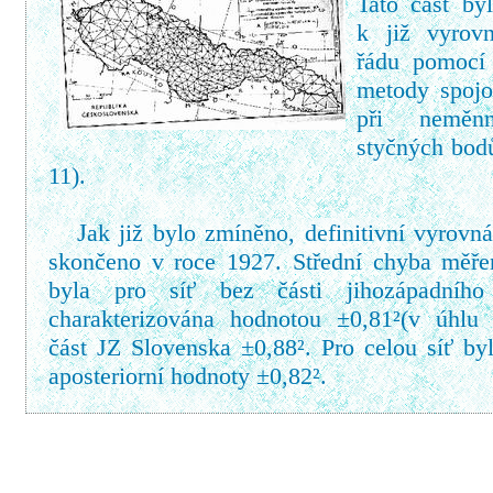
Tato část byl
k již vyrovn
řádu pomocí
metody spojo
při neměn
styčných bodů
11).
J
ak již bylo zmíněno, definitivní vyrovná
skončeno v roce 1927. Střední chyba měř
byla pro síť bez části jihozápadního
charakterizována hodnotou
±
0,81
²
(v úhlu 
část JZ Slovenska
±
0,88
²
. Pro celou síť by
aposteriorní hodnoty
±
0,82
²
.